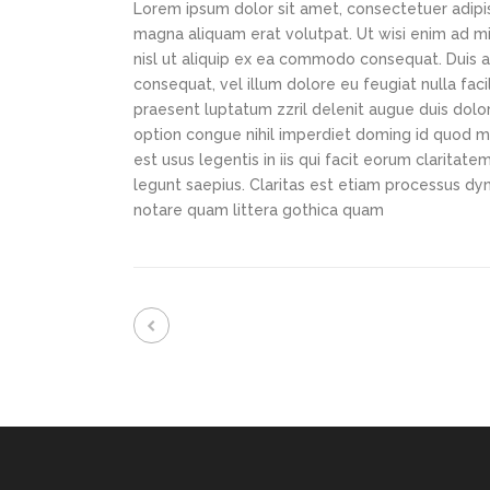
Lorem ipsum dolor sit amet, consectetuer adipi
magna aliquam erat volutpat. Ut wisi enim ad min
nisl ut aliquip ex ea commodo consequat. Duis au
consequat, vel illum dolore eu feugiat nulla faci
praesent luptatum zzril delenit augue duis dolor
option congue nihil imperdiet doming id quod m
est usus legentis in iis qui facit eorum claritat
legunt saepius. Claritas est etiam processus d
notare quam littera gothica quam