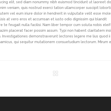
scing elit, sed diam nonummy nibh euismod tincidunt ut laoreet d
im veniam, quis nostrud exerci tation ullamcorper suscipit loborti
tem vel eum iriure dolor in hendrerit in vulputate velit esse mole
lisis at vero eros et accumsan et iusto odio dignissim qui blandit
e te feugait nulla facilisi. Nam liber tempor cum soluta nobis elei
azim placerat facer possim assum. Typi non habent claritatem ins
em. Investigationes demonstraverunt lectores legere me lius quod ii
ynamicus, qui sequitur mutationem consuetudium lectorum. Mirum e