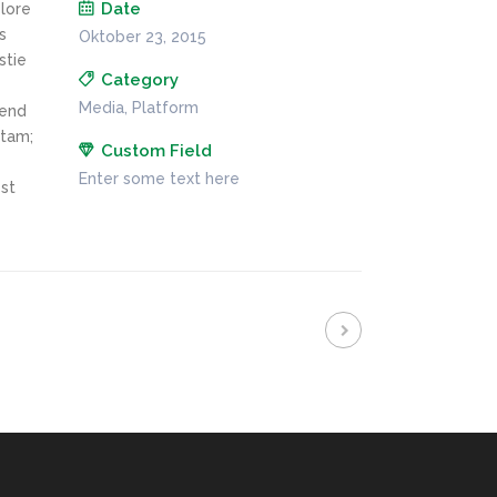
Date
olore
s
Oktober 23, 2015
stie
Category
Media, Platform
fend
itam;
Custom Field
Enter some text here
st