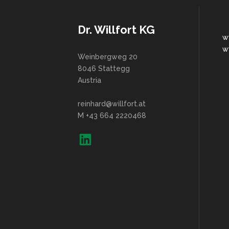
Dr. Willfort KG
w
w
Weinbergweg 20
8046 Stattegg
Austria
reinhard@willfort.at
M +43 664 2220468