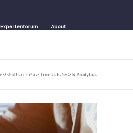
Expertenforum
About
Expertenforum
About
ard Willfort
>
New Trends In SEO & Analytics