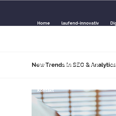
Home
laufend-innovativ
Di
Kontakt
New Trends In SEO & Analytics
Home
laufend-innovativ
Di
Kontakt