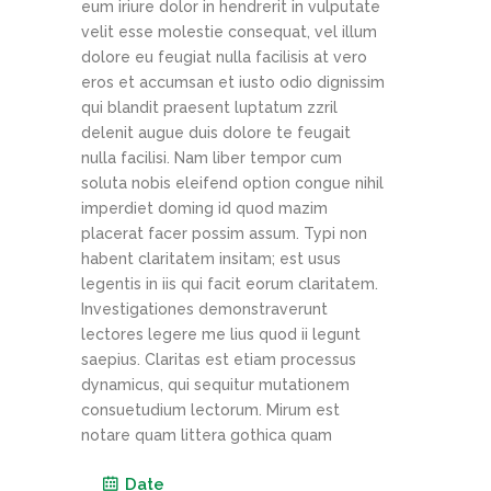
eum iriure dolor in hendrerit in vulputate
velit esse molestie consequat, vel illum
dolore eu feugiat nulla facilisis at vero
eros et accumsan et iusto odio dignissim
qui blandit praesent luptatum zzril
delenit augue duis dolore te feugait
nulla facilisi. Nam liber tempor cum
soluta nobis eleifend option congue nihil
imperdiet doming id quod mazim
placerat facer possim assum. Typi non
habent claritatem insitam; est usus
legentis in iis qui facit eorum claritatem.
Investigationes demonstraverunt
lectores legere me lius quod ii legunt
saepius. Claritas est etiam processus
dynamicus, qui sequitur mutationem
consuetudium lectorum. Mirum est
notare quam littera gothica quam
Date